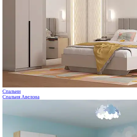
Спальни
Спальня Авелона