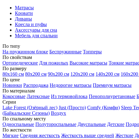
Матрасы
Кровати
Диваны
Кресла и пуфы
Аксессуары для сна
Мебель для спальни
По типу
На пружинном блоке
Беспружинные
Топперы
По свойствам
Ортопедические
Для пожилых
Высокие матрасы
Тонкие матра
По размеру
80х160 см
80х200 см
90х200 см
120х200 см
140х200 см
160х200
По цене
Новинки
Распродажа
Недорогие матрасы
Премиум матрасы
По материалам
Кокосовые
Латексные
Из термовойлока
Пенополиуретановые
Серии
Lake Forest (Озёрный лес)
Just (Просто)
Comfy (Комфи)
Sleep T
(Байкальские Сезоны)
Воздух
По спальному месту
Односпальные
Полутороспальные
Двуспальные
Детские
Подро
По жесткости
Мягкие
Средняя жесткость
Жесткость выше средней
Жесткие
Д