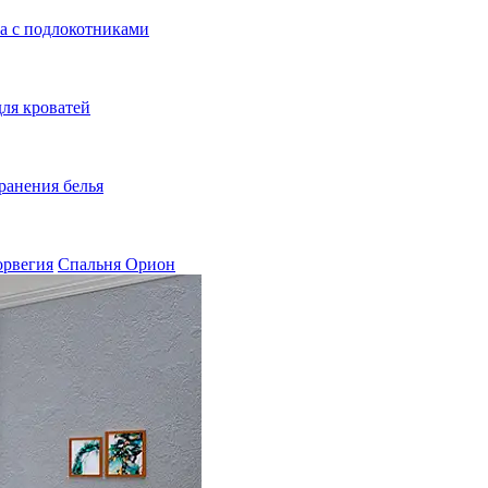
а с подлокотниками
ля кроватей
ранения белья
орвегия
Спальня Орион