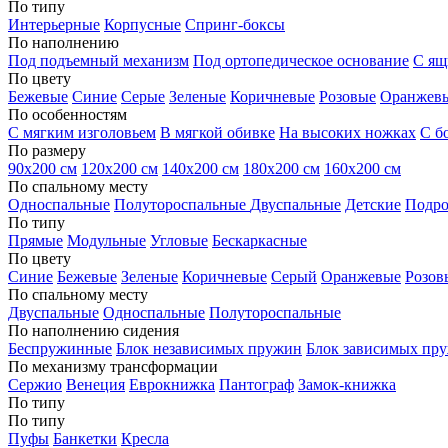
По типу
Интерьерные
Корпусные
Спринг-боксы
По наполнению
Под подъемный механизм
Под ортопедическое основание
С ящ
По цвету
Бежевые
Синие
Серые
Зеленые
Коричневые
Розовые
Оранжев
По особенностям
С мягким изголовьем
В мягкой обивке
На высоких ножках
С б
По размеру
90х200 см
120х200 см
140х200 см
180х200 см
160х200 см
По спальному месту
Односпальные
Полутороспальные
Двуспальные
Детские
Подро
По типу
Прямые
Модульные
Угловые
Бескаркасные
По цвету
Синие
Бежевые
Зеленые
Коричневые
Серый
Оранжевые
Розов
По спальному месту
Двуспальные
Односпальные
Полутороспальные
По наполнению сидения
Беспружинные
Блок независимых пружин
Блок зависимых пр
По механизму трансформации
Сержио
Венеция
Еврокнижка
Пантограф
Замок-книжка
По типу
По типу
Пуфы
Банкетки
Кресла