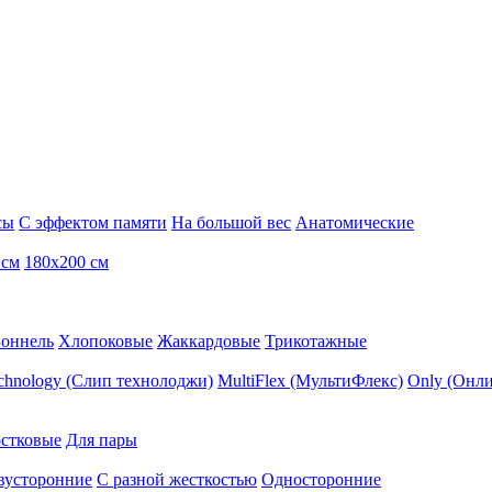
сы
С эффектом памяти
На большой вес
Анатомические
 см
180х200 см
Боннель
Хлопоковые
Жаккардовые
Трикотажные
echnology (Слип технолоджи)
MultiFlex (МультиФлекс)
Only (Онли
стковые
Для пары
вусторонние
С разной жесткостью
Односторонние