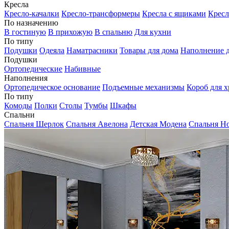
Кресла
Кресло-качалки
Кресло-трансформеры
Кресла с ящиками
Кресл
По назначению
В гостиную
В прихожую
В спальню
Для кухни
По типу
Подушки
Одеяла
Наматрасники
Товары для дома
Наполнение д
Подушки
Ортопедические
Набивные
Наполнения
Ортопедическое основание
Подъемные механизмы
Короб для х
По типу
Комоды
Полки
Столы
Тумбы
Шкафы
Спальни
Спальня Шерлок
Спальня Авелона
Детская Модена
Спальня Н