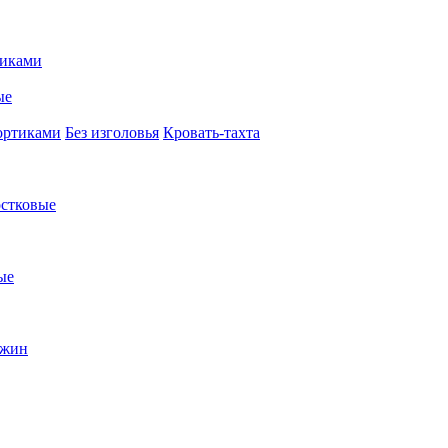
иками
ые
ортиками
Без изголовья
Кровать-тахта
стковые
ые
ужин