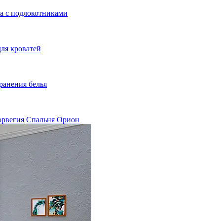
а с подлокотниками
ля кроватей
ранения белья
орвегия
Спальня Орион