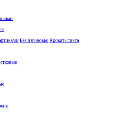
иками
ые
ортиками
Без изголовья
Кровать-тахта
стковые
ые
ужин