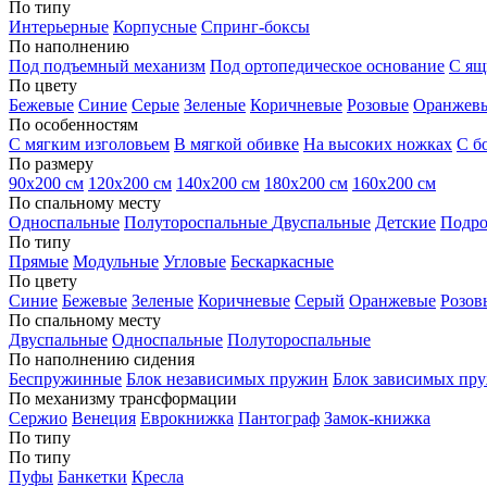
По типу
Интерьерные
Корпусные
Спринг-боксы
По наполнению
Под подъемный механизм
Под ортопедическое основание
С ящ
По цвету
Бежевые
Синие
Серые
Зеленые
Коричневые
Розовые
Оранжев
По особенностям
С мягким изголовьем
В мягкой обивке
На высоких ножках
С б
По размеру
90х200 см
120х200 см
140х200 см
180х200 см
160х200 см
По спальному месту
Односпальные
Полутороспальные
Двуспальные
Детские
Подро
По типу
Прямые
Модульные
Угловые
Бескаркасные
По цвету
Синие
Бежевые
Зеленые
Коричневые
Серый
Оранжевые
Розов
По спальному месту
Двуспальные
Односпальные
Полутороспальные
По наполнению сидения
Беспружинные
Блок независимых пружин
Блок зависимых пр
По механизму трансформации
Сержио
Венеция
Еврокнижка
Пантограф
Замок-книжка
По типу
По типу
Пуфы
Банкетки
Кресла