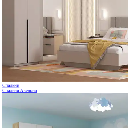
Спальни
Спальня Авелона