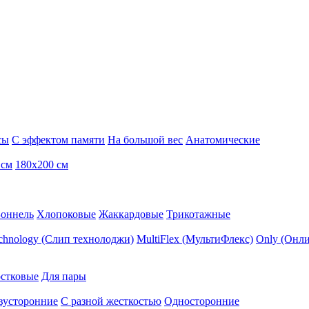
сы
С эффектом памяти
На большой вес
Анатомические
 см
180х200 см
Боннель
Хлопоковые
Жаккардовые
Трикотажные
echnology (Слип технолоджи)
MultiFlex (МультиФлекс)
Only (Онли
стковые
Для пары
вусторонние
С разной жесткостью
Односторонние