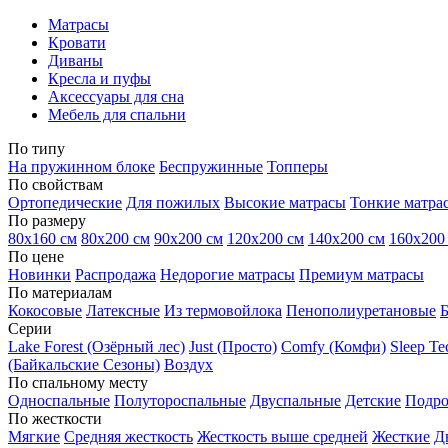
Матрасы
Кровати
Диваны
Кресла и пуфы
Аксессуары для сна
Мебель для спальни
По типу
На пружинном блоке
Беспружинные
Топперы
По свойствам
Ортопедические
Для пожилых
Высокие матрасы
Тонкие матра
По размеру
80х160 см
80х200 см
90х200 см
120х200 см
140х200 см
160х200
По цене
Новинки
Распродажа
Недорогие матрасы
Премиум матрасы
По материалам
Кокосовые
Латексные
Из термовойлока
Пенополиуретановые
Серии
Lake Forest (Озёрный лес)
Just (Просто)
Comfy (Комфи)
Sleep T
(Байкальские Сезоны)
Воздух
По спальному месту
Односпальные
Полутороспальные
Двуспальные
Детские
Подро
По жесткости
Мягкие
Средняя жесткость
Жесткость выше средней
Жесткие
Д