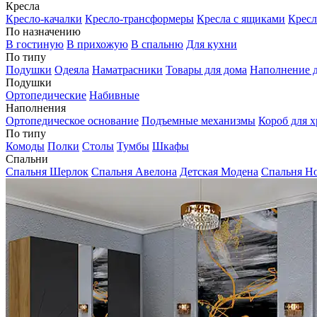
Кресла
Кресло-качалки
Кресло-трансформеры
Кресла с ящиками
Кресл
По назначению
В гостиную
В прихожую
В спальню
Для кухни
По типу
Подушки
Одеяла
Наматрасники
Товары для дома
Наполнение д
Подушки
Ортопедические
Набивные
Наполнения
Ортопедическое основание
Подъемные механизмы
Короб для х
По типу
Комоды
Полки
Столы
Тумбы
Шкафы
Спальни
Спальня Шерлок
Спальня Авелона
Детская Модена
Спальня Н