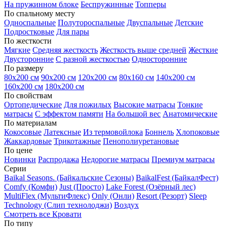
На пружинном блоке
Беспружинные
Топперы
По спальному месту
Односпальные
Полутороспальные
Двуспальные
Детские
Подростковые
Для пары
По жесткости
Мягкие
Средняя жесткость
Жесткость выше средней
Жесткие
Двусторонние
С разной жесткостью
Односторонние
По размеру
80х200 см
90х200 см
120х200 см
80х160 см
140х200 см
160х200 см
180х200 см
По свойствам
Ортопедические
Для пожилых
Высокие матрасы
Тонкие
матрасы
С эффектом памяти
На большой вес
Анатомические
По материалам
Кокосовые
Латексные
Из термовойлока
Боннель
Хлопоковые
Жаккардовые
Трикотажные
Пенополиуретановые
По цене
Новинки
Распродажа
Недорогие матрасы
Премиум матрасы
Серии
Baikal Seasons. (Байкальские Сезоны)
BaikalFest (БайкалФест)
Comfy (Комфи)
Just (Просто)
Lake Forest (Озёрный лес)
MultiFlex (МультиФлекс)
Only (Онли)
Resort (Резорт)
Sleep
Technology (Слип технолоджи)
Воздух
Смотреть все Кровати
По типу