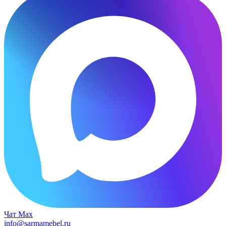
Чат Max
info@sarmamebel.ru