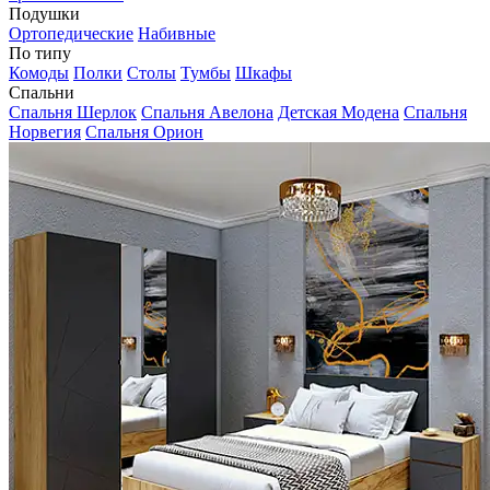
Подушки
Ортопедические
Набивные
По типу
Комоды
Полки
Столы
Тумбы
Шкафы
Спальни
Спальня Шерлок
Спальня Авелона
Детская Модена
Спальня
Норвегия
Спальня Орион