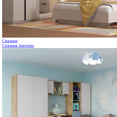
Спальни
Спальня Авелона