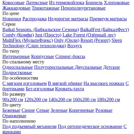
Кокосовые
Латексные
Из термовойлока
Боннель
Хлопоковые
Жаккардовые
Трикотажные
Пенополиуретановые
По цене
Новинки
Распродажа
Недорогие матрасы
Премиум матрасы
Серии
Baikal Seasons. (Байкальские Сезоны)
BaikalFest (БайкалФест)
Comfy (Комфи)
Just (Просто)
Lake Forest (Озёрный лес)
MultiFlex (МультиФлекс)
Only (Онли)
Resort (Резорт)
Sleep
Technology (Слип технолоджи)
Воздух
По типу
Интерьерные
Корпусные
Спринг-боксы
По спальному месту
Односпальные
Полутороспальные
Двуспальные
Детские
Подростковые
По особенностям
С мягким изголовьем
В мягкой обивке
На высоких ножках
С
бортиками
Без изголовья
Кровать-тахта
По размеру
90х200 см
120х200 см
140х200 см
160х200 см
180х200 см
По цвету
Бежевые
Синие
Серые
Зеленые
Коричневые
Розовые
Оранжевые
По наполнению
Под подъемный механизм
Под ортопедическое основание
С
ящиками