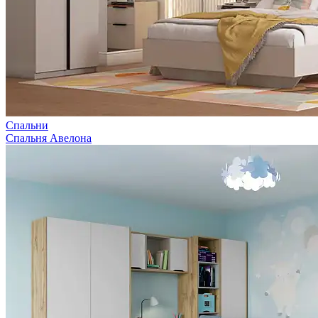
Спальни
Спальня Авелона