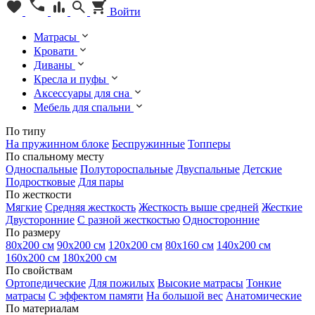
Войти
Матрасы
Кровати
Диваны
Кресла и пуфы
Аксессуары для сна
Мебель для спальни
По типу
На пружинном блоке
Беспружинные
Топперы
По спальному месту
Односпальные
Полутороспальные
Двуспальные
Детские
Подростковые
Для пары
По жесткости
Мягкие
Средняя жесткость
Жесткость выше средней
Жесткие
Двусторонние
С разной жесткостью
Односторонние
По размеру
80х200 см
90х200 см
120х200 см
80х160 см
140х200 см
160х200 см
180х200 см
По свойствам
Ортопедические
Для пожилых
Высокие матрасы
Тонкие
матрасы
С эффектом памяти
На большой вес
Анатомические
По материалам