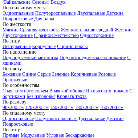
(Байкальские Сезоны)
Воздух
По спальному месту
Односпальные
Полутороспальные
Двуспальные
Детские
Подростковые
Для пары
По жесткости
Мягкие
Средняя жесткость
Жесткость выше средней
Жесткие
Двусторонние
С разной жесткостью
Односторонние
По типу
Интерьерные
Корпусные
Спринг-боксы
По наполнению
Под подъемный механизм
Под ортопедическое основание
С
ящиками
По цвету
Бежевые
Синие
Серые
Зеленые
Коричневые
Розовые
Оранжевые
По особенностям
С мягким изголовьем
В мягкой обивке
На высоких ножках
С
бортиками
Без изголовья
Кровать-тахта
По размеру
90х200 см
120х200 см
140х200 см
180х200 см
160х200 см
По спальному месту
Односпальные
Полутороспальные
Двуспальные
Детские
Подростковые
По типу
Прямые
Модульные
Угловые
Бескаркасные