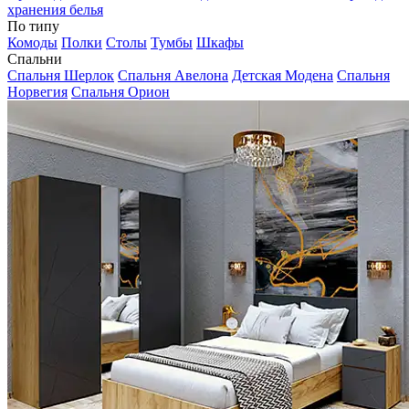
хранения белья
По типу
Комоды
Полки
Столы
Тумбы
Шкафы
Спальни
Спальня Шерлок
Спальня Авелона
Детская Модена
Спальня
Норвегия
Спальня Орион