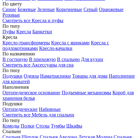
По цвету
Синие
Бежевые
Зеленые
Коричневые
Серый
Оранжевые
Розовые
Смотреть все Кресла и пуфы
По типу
Пуфы
Кресла
Банкетки
Кресла
Кресло-трансформеры
Кресла с ящиками
Кресла с
подлокотниками
Кресло-качалки
По назначению
В гостиную
В прихожую
В спальню
Для кухни
Смотреть все Аксессуары для сна
По типу
Подушки
Одеяла
Наматрасники
Товары для дома
Наполнение
для кроватей
Наполнения
Ортопедическое основание
Подъемные механизмы
Короб для
хранения белья
Подушки
Ортопедические
Набивные
Смотреть все Мебель для спальни
По типу
Комоды
Полки
Столы
Тумбы
Шкафы
Спальни
Спальня Шерлок
Спальня Авелона
Детская Модена
Спальня