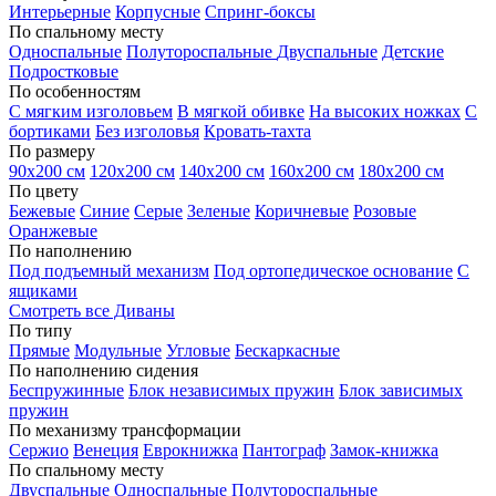
Интерьерные
Корпусные
Спринг-боксы
По спальному месту
Односпальные
Полутороспальные
Двуспальные
Детские
Подростковые
По особенностям
С мягким изголовьем
В мягкой обивке
На высоких ножках
С
бортиками
Без изголовья
Кровать-тахта
По размеру
90х200 см
120х200 см
140х200 см
160х200 см
180х200 см
По цвету
Бежевые
Синие
Серые
Зеленые
Коричневые
Розовые
Оранжевые
По наполнению
Под подъемный механизм
Под ортопедическое основание
С
ящиками
Смотреть все Диваны
По типу
Прямые
Модульные
Угловые
Бескаркасные
По наполнению сидения
Беспружинные
Блок независимых пружин
Блок зависимых
пружин
По механизму трансформации
Сержио
Венеция
Еврокнижка
Пантограф
Замок-книжка
По спальному месту
Двуспальные
Односпальные
Полутороспальные