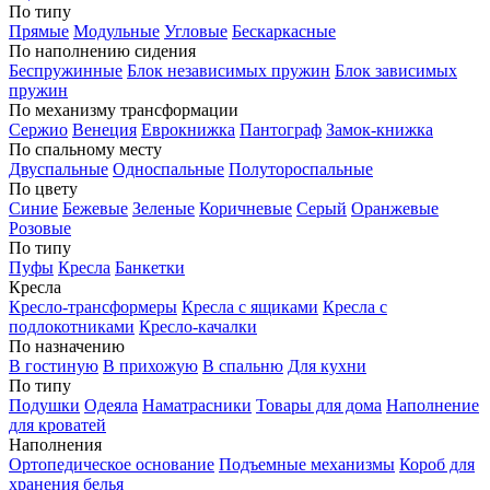
По типу
Прямые
Модульные
Угловые
Бескаркасные
По наполнению сидения
Беспружинные
Блок независимых пружин
Блок зависимых
пружин
По механизму трансформации
Сержио
Венеция
Еврокнижка
Пантограф
Замок-книжка
По спальному месту
Двуспальные
Односпальные
Полутороспальные
По цвету
Синие
Бежевые
Зеленые
Коричневые
Серый
Оранжевые
Розовые
По типу
Пуфы
Кресла
Банкетки
Кресла
Кресло-трансформеры
Кресла с ящиками
Кресла с
подлокотниками
Кресло-качалки
По назначению
В гостиную
В прихожую
В спальню
Для кухни
По типу
Подушки
Одеяла
Наматрасники
Товары для дома
Наполнение
для кроватей
Наполнения
Ортопедическое основание
Подъемные механизмы
Короб для
хранения белья