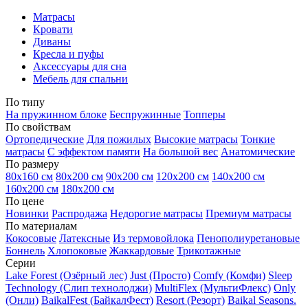
Матрасы
Кровати
Диваны
Кресла и пуфы
Аксессуары для сна
Мебель для спальни
По типу
На пружинном блоке
Беспружинные
Топперы
По свойствам
Ортопедические
Для пожилых
Высокие матрасы
Тонкие
матрасы
С эффектом памяти
На большой вес
Анатомические
По размеру
80х160 см
80х200 см
90х200 см
120х200 см
140х200 см
160х200 см
180х200 см
По цене
Новинки
Распродажа
Недорогие матрасы
Премиум матрасы
По материалам
Кокосовые
Латексные
Из термовойлока
Пенополиуретановые
Боннель
Хлопоковые
Жаккардовые
Трикотажные
Серии
Lake Forest (Озёрный лес)
Just (Просто)
Comfy (Комфи)
Sleep
Technology (Слип технолоджи)
MultiFlex (МультиФлекс)
Only
(Онли)
BaikalFest (БайкалФест)
Resort (Резорт)
Baikal Seasons.