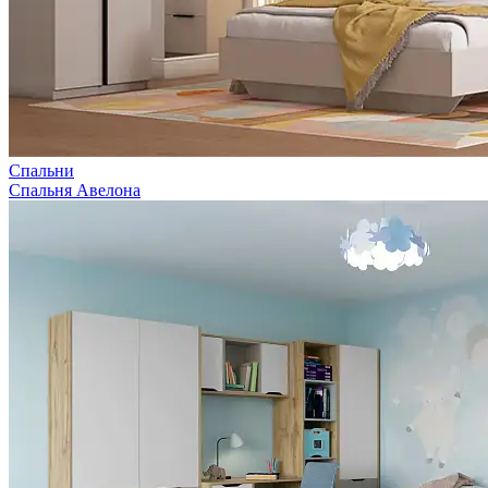
Спальни
Спальня Авелона