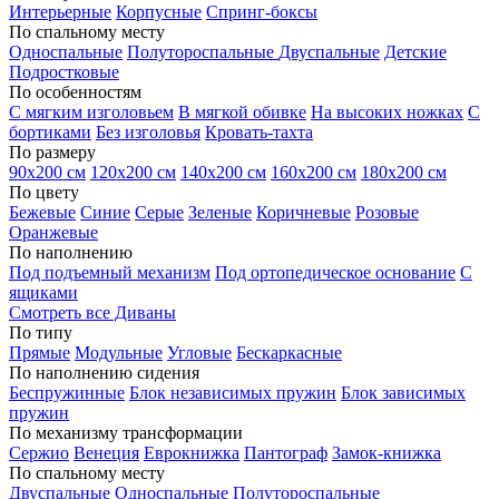
Интерьерные
Корпусные
Спринг-боксы
По спальному месту
Односпальные
Полутороспальные
Двуспальные
Детские
Подростковые
По особенностям
С мягким изголовьем
В мягкой обивке
На высоких ножках
С
бортиками
Без изголовья
Кровать-тахта
По размеру
90х200 см
120х200 см
140х200 см
160х200 см
180х200 см
По цвету
Бежевые
Синие
Серые
Зеленые
Коричневые
Розовые
Оранжевые
По наполнению
Под подъемный механизм
Под ортопедическое основание
С
ящиками
Смотреть все Диваны
По типу
Прямые
Модульные
Угловые
Бескаркасные
По наполнению сидения
Беспружинные
Блок независимых пружин
Блок зависимых
пружин
По механизму трансформации
Сержио
Венеция
Еврокнижка
Пантограф
Замок-книжка
По спальному месту
Двуспальные
Односпальные
Полутороспальные