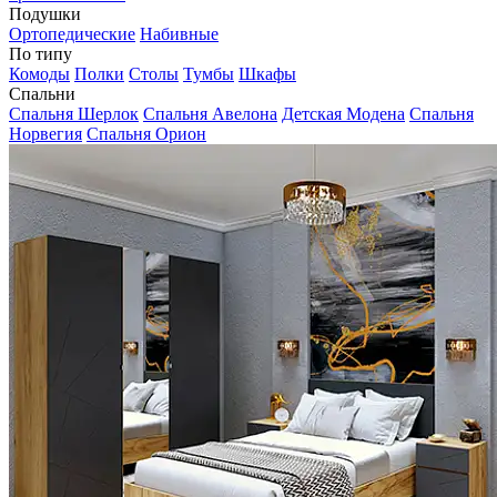
Подушки
Ортопедические
Набивные
По типу
Комоды
Полки
Столы
Тумбы
Шкафы
Спальни
Спальня Шерлок
Спальня Авелона
Детская Модена
Спальня
Норвегия
Спальня Орион