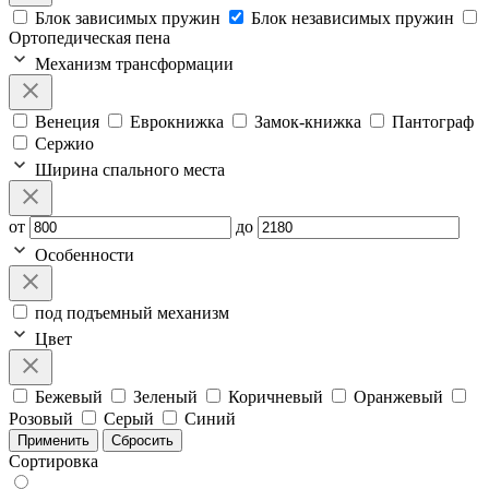
Блок зависимых пружин
Блок независимых пружин
Ортопедическая пена
Механизм трансформации
Венеция
Еврокнижка
Замок-книжка
Пантограф
Сержио
Ширина спального места
от
до
Особенности
под подъемный механизм
Цвет
Бежевый
Зеленый
Коричневый
Оранжевый
Розовый
Серый
Синий
Применить
Сбросить
Сортировка