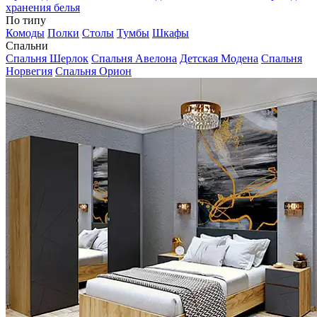
хранения белья
По типу
Комоды
Полки
Столы
Тумбы
Шкафы
Спальни
Спальня Шерлок
Спальня Авелона
Детская Модена
Спальня
Норвегия
Спальня Орион