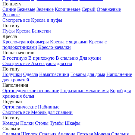
По цвету
Синие
Бежевые
Зеленые
Коричневые
Серый
Оранжевые
Розовые
Смотреть все Кресла и пуфы
По типу
Пуфы
Кресла
Банкетки
Кресла
Кресло-трансформеры
Кресла с ящиками
Кресла с
подлокотниками
Кресло-качалки
По назначению
В гостиную
В прихожую
В спальню
Для кухни
Смотреть все Аксессуары для сна
По типу
Подушки
Одеяла
Наматрасники
Товары для дома
Наполнение
для кроватей
Наполнения
Ортопедическое основание
Подъемные механизмы
Короб для
хранения белья
Подушки
Ортопедические
Набивные
Смотреть все Мебель для спальни
По типу
Комоды
Полки
Столы
Тумбы
Шкафы
Спальни
Спальня Шерлок
Спальня Авелона
Детская Модена
Спальня