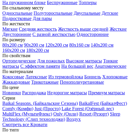
На пружинном блоке
Беспружинные
Топперы
По спальному месту
Односпальные
Полутороспальные
Двуспальные
Детские
Подростковые
Для пары
По жесткости
Мягкие
Средняя жесткость
Жесткость выше средней
Жесткие
Двусторонние
С разной жесткостью
Односторонние
По размеру
80х200 см
90х200 см
120х200 см
80х160 см
140х200 см
160х200 см
180х200 см
По свойствам
Ортопедические
Для пожилых
Высокие матрасы
Тонкие
матрасы
С эффектом памяти
На большой вес
Анатомические
По материалам
Кокосовые
Латексные
Из термовойлока
Боннель
Хлопоковые
Жаккардовые
Трикотажные
Пенополиуретановые
По цене
Новинки
Распродажа
Недорогие матрасы
Премиум матрасы
Серии
Baikal Seasons. (Байкальские Сезоны)
BaikalFest (БайкалФест)
Comfy (Комфи)
Just (Просто)
Lake Forest (Озёрный лес)
MultiFlex (МультиФлекс)
Only (Онли)
Resort (Резорт)
Sleep
Technology (Слип технолоджи)
Воздух
Смотреть все Кровати
По типу