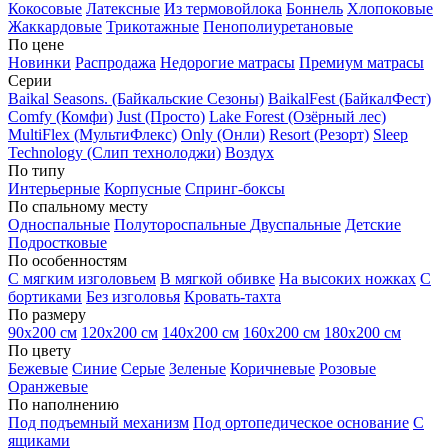
Кокосовые
Латексные
Из термовойлока
Боннель
Хлопоковые
Жаккардовые
Трикотажные
Пенополиуретановые
По цене
Новинки
Распродажа
Недорогие матрасы
Премиум матрасы
Серии
Baikal Seasons. (Байкальские Сезоны)
BaikalFest (БайкалФест)
Comfy (Комфи)
Just (Просто)
Lake Forest (Озёрный лес)
MultiFlex (МультиФлекс)
Only (Онли)
Resort (Резорт)
Sleep
Technology (Слип технолоджи)
Воздух
По типу
Интерьерные
Корпусные
Спринг-боксы
По спальному месту
Односпальные
Полутороспальные
Двуспальные
Детские
Подростковые
По особенностям
С мягким изголовьем
В мягкой обивке
На высоких ножках
С
бортиками
Без изголовья
Кровать-тахта
По размеру
90х200 см
120х200 см
140х200 см
160х200 см
180х200 см
По цвету
Бежевые
Синие
Серые
Зеленые
Коричневые
Розовые
Оранжевые
По наполнению
Под подъемный механизм
Под ортопедическое основание
С
ящиками