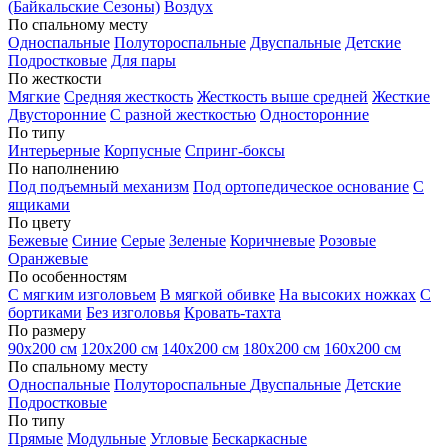
(Байкальские Сезоны)
Воздух
По спальному месту
Односпальные
Полутороспальные
Двуспальные
Детские
Подростковые
Для пары
По жесткости
Мягкие
Средняя жесткость
Жесткость выше средней
Жесткие
Двусторонние
С разной жесткостью
Односторонние
По типу
Интерьерные
Корпусные
Спринг-боксы
По наполнению
Под подъемный механизм
Под ортопедическое основание
С
ящиками
По цвету
Бежевые
Синие
Серые
Зеленые
Коричневые
Розовые
Оранжевые
По особенностям
С мягким изголовьем
В мягкой обивке
На высоких ножках
С
бортиками
Без изголовья
Кровать-тахта
По размеру
90х200 см
120х200 см
140х200 см
180х200 см
160х200 см
По спальному месту
Односпальные
Полутороспальные
Двуспальные
Детские
Подростковые
По типу
Прямые
Модульные
Угловые
Бескаркасные