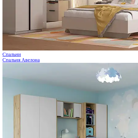
Спальни
Спальня Авелона