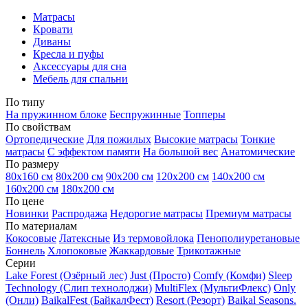
Матрасы
Кровати
Диваны
Кресла и пуфы
Аксессуары для сна
Мебель для спальни
По типу
На пружинном блоке
Беспружинные
Топперы
По свойствам
Ортопедические
Для пожилых
Высокие матрасы
Тонкие
матрасы
С эффектом памяти
На большой вес
Анатомические
По размеру
80х160 см
80х200 см
90х200 см
120х200 см
140х200 см
160х200 см
180х200 см
По цене
Новинки
Распродажа
Недорогие матрасы
Премиум матрасы
По материалам
Кокосовые
Латексные
Из термовойлока
Пенополиуретановые
Боннель
Хлопоковые
Жаккардовые
Трикотажные
Серии
Lake Forest (Озёрный лес)
Just (Просто)
Comfy (Комфи)
Sleep
Technology (Слип технолоджи)
MultiFlex (МультиФлекс)
Only
(Онли)
BaikalFest (БайкалФест)
Resort (Резорт)
Baikal Seasons.