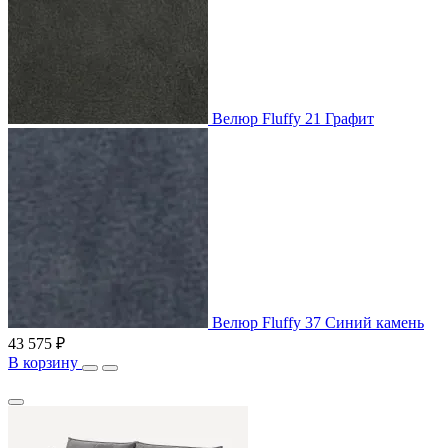
Велюр Fluffy 21 Графит
Велюр Fluffy 37 Синий камень
43 575 ₽
В корзину