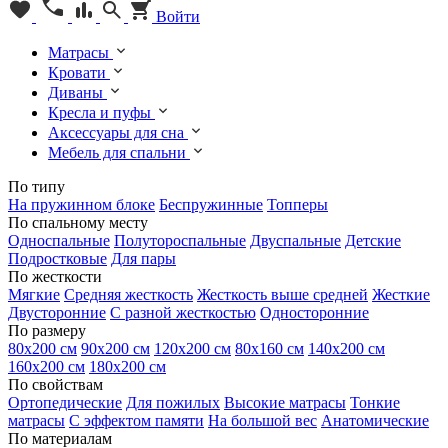
Войти
Матрасы
Кровати
Диваны
Кресла и пуфы
Аксессуары для сна
Мебель для спальни
По типу
На пружинном блоке
Беспружинные
Топперы
По спальному месту
Односпальные
Полутороспальные
Двуспальные
Детские
Подростковые
Для пары
По жесткости
Мягкие
Средняя жесткость
Жесткость выше средней
Жесткие
Двусторонние
С разной жесткостью
Односторонние
По размеру
80х200 см
90х200 см
120х200 см
80х160 см
140х200 см
160х200 см
180х200 см
По свойствам
Ортопедические
Для пожилых
Высокие матрасы
Тонкие
матрасы
С эффектом памяти
На большой вес
Анатомические
По материалам