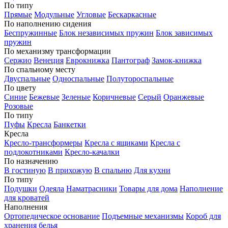
По типу
Прямые
Модульные
Угловые
Бескаркасные
По наполнению сидения
Беспружинные
Блок независимых пружин
Блок зависимых
пружин
По механизму трансформации
Сержио
Венеция
Еврокнижка
Пантограф
Замок-книжка
По спальному месту
Двуспальные
Односпальные
Полутороспальные
По цвету
Синие
Бежевые
Зеленые
Коричневые
Серый
Оранжевые
Розовые
По типу
Пуфы
Кресла
Банкетки
Кресла
Кресло-трансформеры
Кресла с ящиками
Кресла с
подлокотниками
Кресло-качалки
По назначению
В гостиную
В прихожую
В спальню
Для кухни
По типу
Подушки
Одеяла
Наматрасники
Товары для дома
Наполнение
для кроватей
Наполнения
Ортопедическое основание
Подъемные механизмы
Короб для
хранения белья