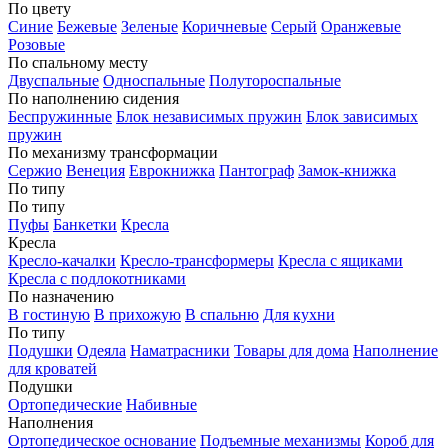
По цвету
Синие
Бежевые
Зеленые
Коричневые
Серый
Оранжевые
Розовые
По спальному месту
Двуспальные
Односпальные
Полутороспальные
По наполнению сидения
Беспружинные
Блок независимых пружин
Блок зависимых
пружин
По механизму трансформации
Сержио
Венеция
Еврокнижка
Пантограф
Замок-книжка
По типу
По типу
Пуфы
Банкетки
Кресла
Кресла
Кресло-качалки
Кресло-трансформеры
Кресла с ящиками
Кресла с подлокотниками
По назначению
В гостиную
В прихожую
В спальню
Для кухни
По типу
Подушки
Одеяла
Наматрасники
Товары для дома
Наполнение
для кроватей
Подушки
Ортопедические
Набивные
Наполнения
Ортопедическое основание
Подъемные механизмы
Короб для