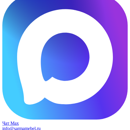
Чат Max
info@sarmamebel.ru