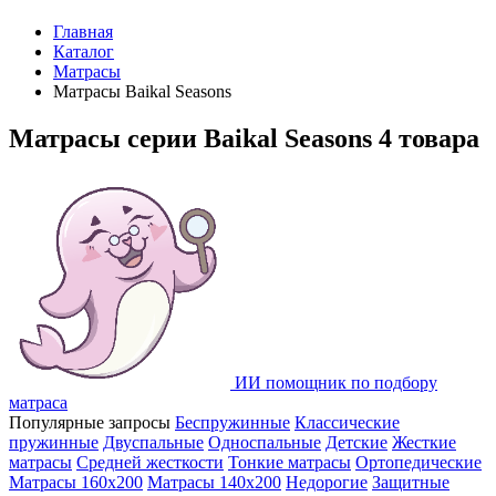
Главная
Каталог
Матрасы
Матрасы Baikal Seasons
Матрасы серии Baikal Seasons
4 товара
ИИ помощник по подбору
матраса
Популярные запросы
Беспружинные
Классические
пружинные
Двуспальные
Односпальные
Детские
Жесткие
матрасы
Средней жесткости
Тонкие матрасы
Ортопедические
Матрасы 160х200
Матрасы 140х200
Недорогие
Защитные