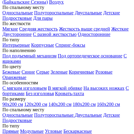
(Байкальские Сезоны)
Воздух
По спальному месту
Односпальные
Полутороспальные
Двуспальные
Детские
Подростковые
Для пары
По жесткости
Мягкие
Средняя жесткость
Жесткость выше средней
Жесткие
Двусторонние
С разной жесткостью
Односторонние
По типу
Интерьерные
Корпусные
Спринг-боксы
По наполнению
Под подъемный механизм
Под ортопедическое основание
С
ящиками
По цвету
Бежевые
Синие
Серые
Зеленые
Коричневые
Розовые
Оранжевые
По особенностям
С мягким изголовьем
В мягкой обивке
На высоких ножках
С
бортиками
Без изголовья
Кровать-тахта
По размеру
90х200 см
120х200 см
140х200 см
180х200 см
160х200 см
По спальному месту
Односпальные
Полутороспальные
Двуспальные
Детские
Подростковые
По типу
Прямые
Модульные
Угловые
Бескаркасные