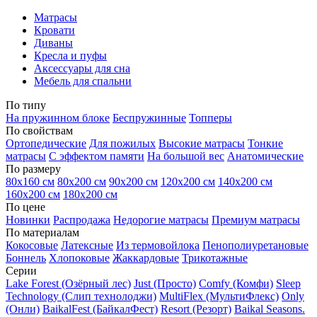
Матрасы
Кровати
Диваны
Кресла и пуфы
Аксессуары для сна
Мебель для спальни
По типу
На пружинном блоке
Беспружинные
Топперы
По свойствам
Ортопедические
Для пожилых
Высокие матрасы
Тонкие
матрасы
С эффектом памяти
На большой вес
Анатомические
По размеру
80х160 см
80х200 см
90х200 см
120х200 см
140х200 см
160х200 см
180х200 см
По цене
Новинки
Распродажа
Недорогие матрасы
Премиум матрасы
По материалам
Кокосовые
Латексные
Из термовойлока
Пенополиуретановые
Боннель
Хлопоковые
Жаккардовые
Трикотажные
Серии
Lake Forest (Озёрный лес)
Just (Просто)
Comfy (Комфи)
Sleep
Technology (Слип технолоджи)
MultiFlex (МультиФлекс)
Only
(Онли)
BaikalFest (БайкалФест)
Resort (Резорт)
Baikal Seasons.