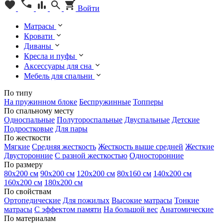
Войти
Матрасы
Кровати
Диваны
Кресла и пуфы
Аксессуары для сна
Мебель для спальни
По типу
На пружинном блоке
Беспружинные
Топперы
По спальному месту
Односпальные
Полутороспальные
Двуспальные
Детские
Подростковые
Для пары
По жесткости
Мягкие
Средняя жесткость
Жесткость выше средней
Жесткие
Двусторонние
С разной жесткостью
Односторонние
По размеру
80х200 см
90х200 см
120х200 см
80х160 см
140х200 см
160х200 см
180х200 см
По свойствам
Ортопедические
Для пожилых
Высокие матрасы
Тонкие
матрасы
С эффектом памяти
На большой вес
Анатомические
По материалам