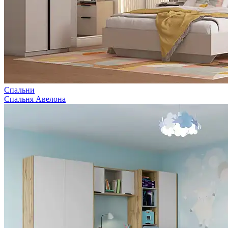
Спальни
Спальня Авелона