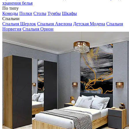
хранения белья
По типу
Комоды
Полки
Столы
Тумбы
Шкафы
Спальни
Спальня Шерлок
Спальня Авелона
Детская Модена
Спальня
Норвегия
Спальня Орион