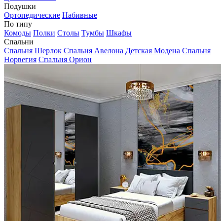
Подушки
Ортопедические
Набивные
По типу
Комоды
Полки
Столы
Тумбы
Шкафы
Спальни
Спальня Шерлок
Спальня Авелона
Детская Модена
Спальня
Норвегия
Спальня Орион