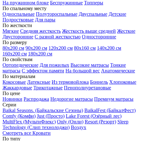
На пружинном блоке
Беспружинные
Топперы
По спальному месту
Односпальные
Полутороспальные
Двуспальные
Детские
Подростковые
Для пары
По жесткости
Мягкие
Средняя жесткость
Жесткость выше средней
Жесткие
Двусторонние
С разной жесткостью
Односторонние
По размеру
80х200 см
90х200 см
120х200 см
80х160 см
140х200 см
160х200 см
180х200 см
По свойствам
Ортопедические
Для пожилых
Высокие матрасы
Тонкие
матрасы
С эффектом памяти
На большой вес
Анатомические
По материалам
Кокосовые
Латексные
Из термовойлока
Боннель
Хлопоковые
Жаккардовые
Трикотажные
Пенополиуретановые
По цене
Новинки
Распродажа
Недорогие матрасы
Премиум матрасы
Серии
Baikal Seasons. (Байкальские Сезоны)
BaikalFest (БайкалФест)
Comfy (Комфи)
Just (Просто)
Lake Forest (Озёрный лес)
MultiFlex (МультиФлекс)
Only (Онли)
Resort (Резорт)
Sleep
Technology (Слип технолоджи)
Воздух
Смотреть все Кровати
По типу