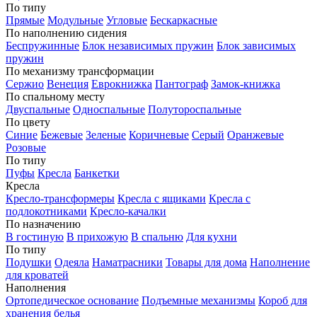
По типу
Прямые
Модульные
Угловые
Бескаркасные
По наполнению сидения
Беспружинные
Блок независимых пружин
Блок зависимых
пружин
По механизму трансформации
Сержио
Венеция
Еврокнижка
Пантограф
Замок-книжка
По спальному месту
Двуспальные
Односпальные
Полутороспальные
По цвету
Синие
Бежевые
Зеленые
Коричневые
Серый
Оранжевые
Розовые
По типу
Пуфы
Кресла
Банкетки
Кресла
Кресло-трансформеры
Кресла с ящиками
Кресла с
подлокотниками
Кресло-качалки
По назначению
В гостиную
В прихожую
В спальню
Для кухни
По типу
Подушки
Одеяла
Наматрасники
Товары для дома
Наполнение
для кроватей
Наполнения
Ортопедическое основание
Подъемные механизмы
Короб для
хранения белья