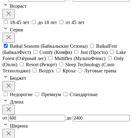
Возраст
18-45 лет
до 18 лет
от 45 лет
Серия
Baikal Seasons (Байкальские Сезоны)
BaikalFest
(БайкалФест)
Comfy (Комфи)
Just (Просто)
Lake
Forest (Озёрный лес)
Multiflex (МультиФлекс)
Only
(Онли)
Resort (Резорт)
Sleep Technology (Слип
Технолоджи)
Воздух
Кроха
Луговые травы
Бюджет
Недорогие
Премиум
Стандартные
Длина
от
до
Ширина