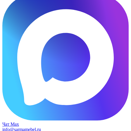
Чат Max
info@sarmamebel.ru