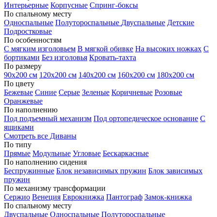
Интерьерные
Корпусные
Спринг-боксы
По спальному месту
Односпальные
Полутороспальные
Двуспальные
Детские
Подростковые
По особенностям
С мягким изголовьем
В мягкой обивке
На высоких ножках
С
бортиками
Без изголовья
Кровать-тахта
По размеру
90х200 см
120х200 см
140х200 см
160х200 см
180х200 см
По цвету
Бежевые
Синие
Серые
Зеленые
Коричневые
Розовые
Оранжевые
По наполнению
Под подъемный механизм
Под ортопедическое основание
С
ящиками
Смотреть все Диваны
По типу
Прямые
Модульные
Угловые
Бескаркасные
По наполнению сидения
Беспружинные
Блок независимых пружин
Блок зависимых
пружин
По механизму трансформации
Сержио
Венеция
Еврокнижка
Пантограф
Замок-книжка
По спальному месту
Двуспальные
Односпальные
Полутороспальные