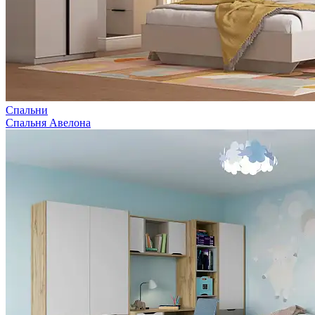
Спальни
Спальня Авелона