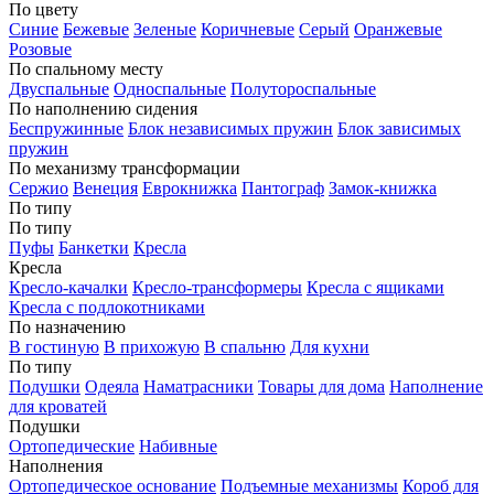
По цвету
Синие
Бежевые
Зеленые
Коричневые
Серый
Оранжевые
Розовые
По спальному месту
Двуспальные
Односпальные
Полутороспальные
По наполнению сидения
Беспружинные
Блок независимых пружин
Блок зависимых
пружин
По механизму трансформации
Сержио
Венеция
Еврокнижка
Пантограф
Замок-книжка
По типу
По типу
Пуфы
Банкетки
Кресла
Кресла
Кресло-качалки
Кресло-трансформеры
Кресла с ящиками
Кресла с подлокотниками
По назначению
В гостиную
В прихожую
В спальню
Для кухни
По типу
Подушки
Одеяла
Наматрасники
Товары для дома
Наполнение
для кроватей
Подушки
Ортопедические
Набивные
Наполнения
Ортопедическое основание
Подъемные механизмы
Короб для