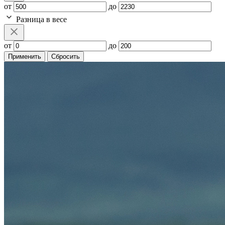
от
до
Разница в весе
от
до
Применить
Сбросить