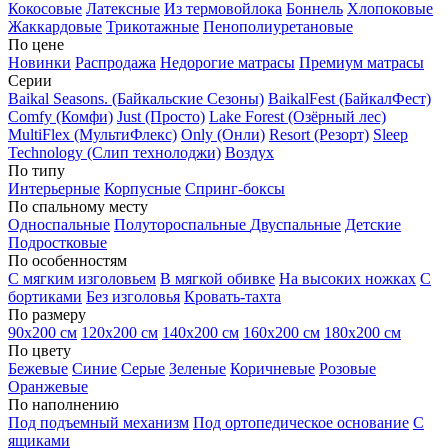
Кокосовые
Латексные
Из термовойлока
Боннель
Хлопоковые
Жаккардовые
Трикотажные
Пенополиуретановые
По цене
Новинки
Распродажа
Недорогие матрасы
Премиум матрасы
Серии
Baikal Seasons. (Байкальские Сезоны)
BaikalFest (БайкалФест)
Comfy (Комфи)
Just (Просто)
Lake Forest (Озёрный лес)
MultiFlex (МультиФлекс)
Only (Онли)
Resort (Резорт)
Sleep
Technology (Слип технолоджи)
Воздух
По типу
Интерьерные
Корпусные
Спринг-боксы
По спальному месту
Односпальные
Полутороспальные
Двуспальные
Детские
Подростковые
По особенностям
С мягким изголовьем
В мягкой обивке
На высоких ножках
С
бортиками
Без изголовья
Кровать-тахта
По размеру
90х200 см
120х200 см
140х200 см
160х200 см
180х200 см
По цвету
Бежевые
Синие
Серые
Зеленые
Коричневые
Розовые
Оранжевые
По наполнению
Под подъемный механизм
Под ортопедическое основание
С
ящиками