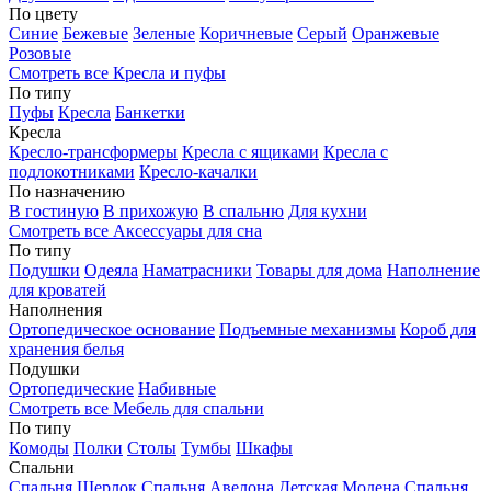
По цвету
Синие
Бежевые
Зеленые
Коричневые
Серый
Оранжевые
Розовые
Смотреть все Кресла и пуфы
По типу
Пуфы
Кресла
Банкетки
Кресла
Кресло-трансформеры
Кресла с ящиками
Кресла с
подлокотниками
Кресло-качалки
По назначению
В гостиную
В прихожую
В спальню
Для кухни
Смотреть все Аксессуары для сна
По типу
Подушки
Одеяла
Наматрасники
Товары для дома
Наполнение
для кроватей
Наполнения
Ортопедическое основание
Подъемные механизмы
Короб для
хранения белья
Подушки
Ортопедические
Набивные
Смотреть все Мебель для спальни
По типу
Комоды
Полки
Столы
Тумбы
Шкафы
Спальни
Спальня Шерлок
Спальня Авелона
Детская Модена
Спальня