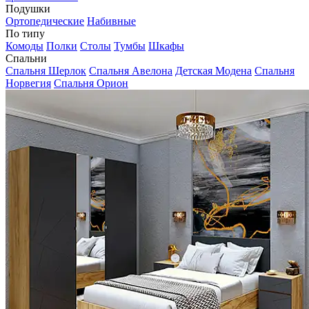
Подушки
Ортопедические
Набивные
По типу
Комоды
Полки
Столы
Тумбы
Шкафы
Спальни
Спальня Шерлок
Спальня Авелона
Детская Модена
Спальня
Норвегия
Спальня Орион