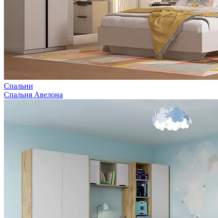
Спальни
Спальня Авелона