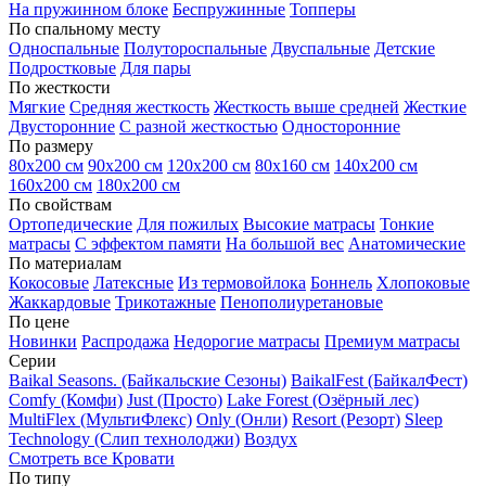
На пружинном блоке
Беспружинные
Топперы
По спальному месту
Односпальные
Полутороспальные
Двуспальные
Детские
Подростковые
Для пары
По жесткости
Мягкие
Средняя жесткость
Жесткость выше средней
Жесткие
Двусторонние
С разной жесткостью
Односторонние
По размеру
80х200 см
90х200 см
120х200 см
80х160 см
140х200 см
160х200 см
180х200 см
По свойствам
Ортопедические
Для пожилых
Высокие матрасы
Тонкие
матрасы
С эффектом памяти
На большой вес
Анатомические
По материалам
Кокосовые
Латексные
Из термовойлока
Боннель
Хлопоковые
Жаккардовые
Трикотажные
Пенополиуретановые
По цене
Новинки
Распродажа
Недорогие матрасы
Премиум матрасы
Серии
Baikal Seasons. (Байкальские Сезоны)
BaikalFest (БайкалФест)
Comfy (Комфи)
Just (Просто)
Lake Forest (Озёрный лес)
MultiFlex (МультиФлекс)
Only (Онли)
Resort (Резорт)
Sleep
Technology (Слип технолоджи)
Воздух
Смотреть все Кровати
По типу