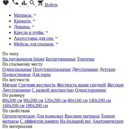
Войти
Матрасы
Кровати
Диваны
Кресла и пуфы
Аксессуары для сна
Мебель для спальни
По типу
На пружинном блоке
Беспружинные
Топперы
По спальному месту
Односпальные
Полутороспальные
Двуспальные
Детские
Подростковые
Для пары
По жесткости
Мягкие
Средняя жесткость
Жесткость выше средней
Жесткие
Двусторонние
С разной жесткостью
Односторонние
По размеру
80х200 см
90х200 см
120х200 см
80х160 см
140х200 см
160х200 см
180х200 см
По свойствам
Ортопедические
Для пожилых
Высокие матрасы
Тонкие
матрасы
С эффектом памяти
На большой вес
Анатомические
По материалам