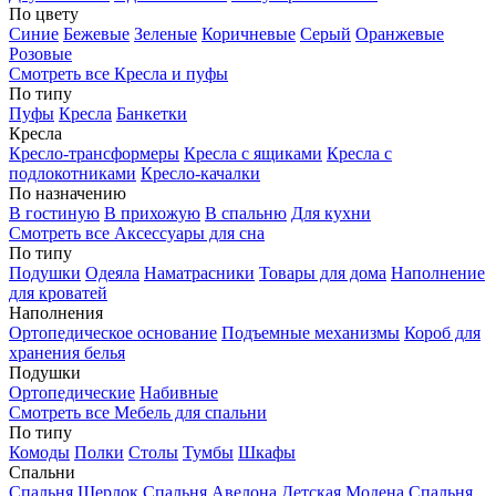
По цвету
Синие
Бежевые
Зеленые
Коричневые
Серый
Оранжевые
Розовые
Смотреть все Кресла и пуфы
По типу
Пуфы
Кресла
Банкетки
Кресла
Кресло-трансформеры
Кресла с ящиками
Кресла с
подлокотниками
Кресло-качалки
По назначению
В гостиную
В прихожую
В спальню
Для кухни
Смотреть все Аксессуары для сна
По типу
Подушки
Одеяла
Наматрасники
Товары для дома
Наполнение
для кроватей
Наполнения
Ортопедическое основание
Подъемные механизмы
Короб для
хранения белья
Подушки
Ортопедические
Набивные
Смотреть все Мебель для спальни
По типу
Комоды
Полки
Столы
Тумбы
Шкафы
Спальни
Спальня Шерлок
Спальня Авелона
Детская Модена
Спальня