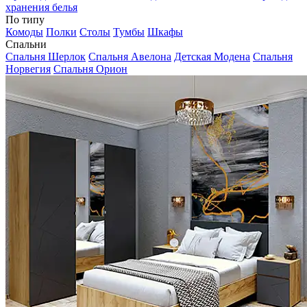
хранения белья
По типу
Комоды
Полки
Столы
Тумбы
Шкафы
Спальни
Спальня Шерлок
Спальня Авелона
Детская Модена
Спальня
Норвегия
Спальня Орион