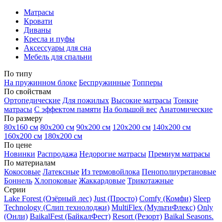
Матрасы
Кровати
Диваны
Кресла и пуфы
Аксессуары для сна
Мебель для спальни
По типу
На пружинном блоке
Беспружинные
Топперы
По свойствам
Ортопедические
Для пожилых
Высокие матрасы
Тонкие
матрасы
С эффектом памяти
На большой вес
Анатомические
По размеру
80х160 см
80х200 см
90х200 см
120х200 см
140х200 см
160х200 см
180х200 см
По цене
Новинки
Распродажа
Недорогие матрасы
Премиум матрасы
По материалам
Кокосовые
Латексные
Из термовойлока
Пенополиуретановые
Боннель
Хлопоковые
Жаккардовые
Трикотажные
Серии
Lake Forest (Озёрный лес)
Just (Просто)
Comfy (Комфи)
Sleep
Technology (Слип технолоджи)
MultiFlex (МультиФлекс)
Only
(Онли)
BaikalFest (БайкалФест)
Resort (Резорт)
Baikal Seasons.