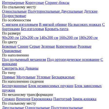
Интерьерные
Корпусные
Спринг-боксы
По спальному месту
Односпальные
Полутороспальные
Двуспальные
Детские
Подростковые
По особенностям
С мягким изголовьем
В мягкой обивке
На высоких ножках
С
бортиками
Без изголовья
Кровать-тахта
По размеру
90х200 см
120х200 см
140х200 см
160х200 см
180х200 см
По цвету
Бежевые
Синие
Серые
Зеленые
Коричневые
Розовые
Оранжевые
По наполнению
Под подъемный механизм
Под ортопедическое основание
С
ящиками
Смотреть все Диваны
По типу
Прямые
Модульные
Угловые
Бескаркасные
По наполнению сидения
Беспружинные
Блок независимых пружин
Блок зависимых
пружин
По механизму трансформации
Сержио
Венеция
Еврокнижка
Пантограф
Замок-книжка
По спальному месту
Двуспальные
Односпальные
Полутороспальные