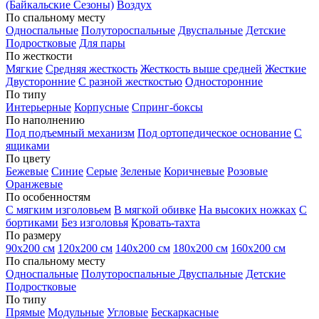
(Байкальские Сезоны)
Воздух
По спальному месту
Односпальные
Полутороспальные
Двуспальные
Детские
Подростковые
Для пары
По жесткости
Мягкие
Средняя жесткость
Жесткость выше средней
Жесткие
Двусторонние
С разной жесткостью
Односторонние
По типу
Интерьерные
Корпусные
Спринг-боксы
По наполнению
Под подъемный механизм
Под ортопедическое основание
С
ящиками
По цвету
Бежевые
Синие
Серые
Зеленые
Коричневые
Розовые
Оранжевые
По особенностям
С мягким изголовьем
В мягкой обивке
На высоких ножках
С
бортиками
Без изголовья
Кровать-тахта
По размеру
90х200 см
120х200 см
140х200 см
180х200 см
160х200 см
По спальному месту
Односпальные
Полутороспальные
Двуспальные
Детские
Подростковые
По типу
Прямые
Модульные
Угловые
Бескаркасные