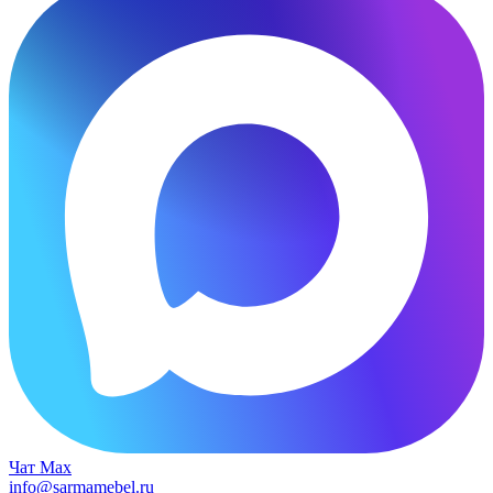
Чат Max
info@sarmamebel.ru