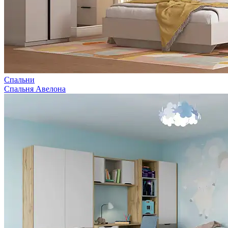
Спальни
Спальня Авелона