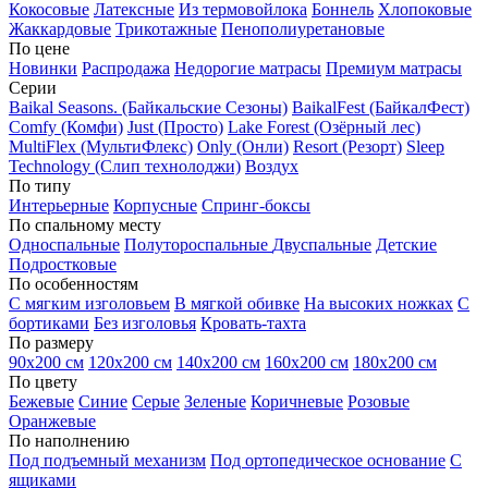
Кокосовые
Латексные
Из термовойлока
Боннель
Хлопоковые
Жаккардовые
Трикотажные
Пенополиуретановые
По цене
Новинки
Распродажа
Недорогие матрасы
Премиум матрасы
Серии
Baikal Seasons. (Байкальские Сезоны)
BaikalFest (БайкалФест)
Comfy (Комфи)
Just (Просто)
Lake Forest (Озёрный лес)
MultiFlex (МультиФлекс)
Only (Онли)
Resort (Резорт)
Sleep
Technology (Слип технолоджи)
Воздух
По типу
Интерьерные
Корпусные
Спринг-боксы
По спальному месту
Односпальные
Полутороспальные
Двуспальные
Детские
Подростковые
По особенностям
С мягким изголовьем
В мягкой обивке
На высоких ножках
С
бортиками
Без изголовья
Кровать-тахта
По размеру
90х200 см
120х200 см
140х200 см
160х200 см
180х200 см
По цвету
Бежевые
Синие
Серые
Зеленые
Коричневые
Розовые
Оранжевые
По наполнению
Под подъемный механизм
Под ортопедическое основание
С
ящиками