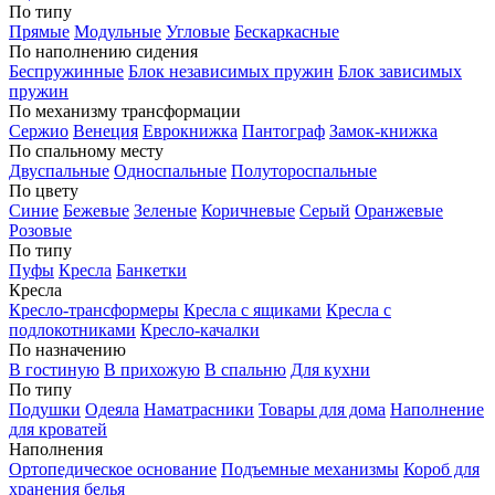
По типу
Прямые
Модульные
Угловые
Бескаркасные
По наполнению сидения
Беспружинные
Блок независимых пружин
Блок зависимых
пружин
По механизму трансформации
Сержио
Венеция
Еврокнижка
Пантограф
Замок-книжка
По спальному месту
Двуспальные
Односпальные
Полутороспальные
По цвету
Синие
Бежевые
Зеленые
Коричневые
Серый
Оранжевые
Розовые
По типу
Пуфы
Кресла
Банкетки
Кресла
Кресло-трансформеры
Кресла с ящиками
Кресла с
подлокотниками
Кресло-качалки
По назначению
В гостиную
В прихожую
В спальню
Для кухни
По типу
Подушки
Одеяла
Наматрасники
Товары для дома
Наполнение
для кроватей
Наполнения
Ортопедическое основание
Подъемные механизмы
Короб для
хранения белья