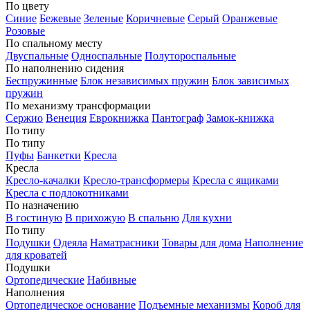
По цвету
Синие
Бежевые
Зеленые
Коричневые
Серый
Оранжевые
Розовые
По спальному месту
Двуспальные
Односпальные
Полутороспальные
По наполнению сидения
Беспружинные
Блок независимых пружин
Блок зависимых
пружин
По механизму трансформации
Сержио
Венеция
Еврокнижка
Пантограф
Замок-книжка
По типу
По типу
Пуфы
Банкетки
Кресла
Кресла
Кресло-качалки
Кресло-трансформеры
Кресла с ящиками
Кресла с подлокотниками
По назначению
В гостиную
В прихожую
В спальню
Для кухни
По типу
Подушки
Одеяла
Наматрасники
Товары для дома
Наполнение
для кроватей
Подушки
Ортопедические
Набивные
Наполнения
Ортопедическое основание
Подъемные механизмы
Короб для